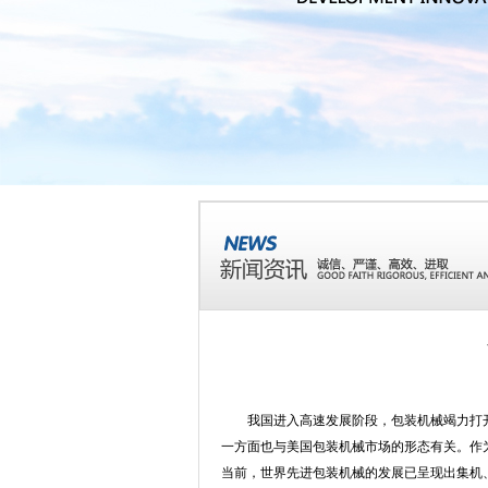
我国进入高速发展阶段，包装机械竭力打开
一方面也与美国包装机械市场的形态有关。作
当前，世界先进包装机械的发展已呈现出集机