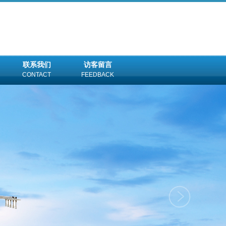
联系我们
访客留言
CONTACT
FEEDBACK