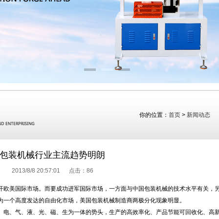
你的位置：
首页
>
新闻动态
包装机械行业主流趋势明朗
2013/8/8 20:57:01 点击：86
欧美国际市场。而要成功进军国际市场，一方面与中国包装机械的技术水平有关，
为一个高度发达的自由化市场，美国包装机械制造商两极分化现象明显。
、电、气、液、光、磁、生为一体的势头，生产的高效率化、产品节能可回收化、高