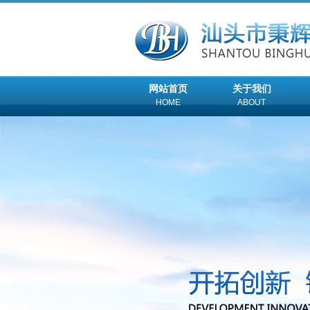
网站首页
关于我们
HOME
ABOUT