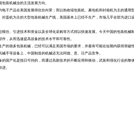
国包装机械业的主流发展方向。
电子产品在美国发展得欣欣向荣；而以热收缩包装机、裹包机和封箱机为主的通用
、封盖机为主的大型包装机械生产线，美国基本上已经不生产，市场几乎全部为进口
模仿、引进技术和资金以及全球化采购等方式得以快速发展。今天中国的包装机械
部件，从而迅速提高设备的技术水平和可靠性。
产的很多包装机械，已经可以满足美国市场的要求，并最有可能在短期内获得突破
机械手等设备上，中国制造的机械还无法同德、意、日产品竞争。
的国产化是指日可待的，而通过高新技术的不断应用和推动，武装和强化行业的整
前进。